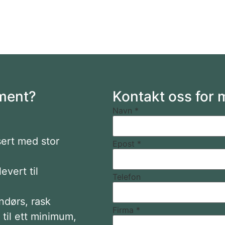
ment?
Kontakt oss for 
Navn
*
sert med stor
Epost
*
evert til
Telefon
dørs, rask
Firma
*
til ett minimum,