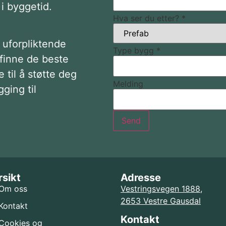
 i byggetid.
Hva ser du etter?
*
 uforpliktende
Type bygg
*
 finne de beste
 til å støtte deg
Melding
ging til
Send
sikt
Adresse
Om oss
Vestringsvegen 1888,
2653 Vestre Gausdal
Kontakt
Kontakt
Cookies og